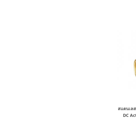
สแตนเลส
DC Act