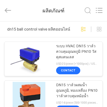
-
2025
Shanghai
ผลิตภัณฑ์
Runpaiq
Technology
Co.,
Ltd..
All
บ้าน
Rights
dn15 ball control valve ผลิตออนไลน์
Reserved.
สินค้า
ระบบ HVAC DN15 วาล์ว
ควบคุมอุณหภูมิ PN10 วัส
ดุสแตนเลส
เกี่ยว
USD25/piece (>1000pcs) / USD26.5 (50-1000 pcs) MOQ:50 ชิ้น
CONTACT
กับ
เรา
DN15 วาล์วผสมน้ำ
อุณหภูมิ, ทองเหลือง PN10
วาล์วควบคุมหม้อน้ำ
ทัวร์
USD14/piece (500-1000 pieces) , USD10.5 (>1000 pieces) MOQ:1,000 ชิ้น