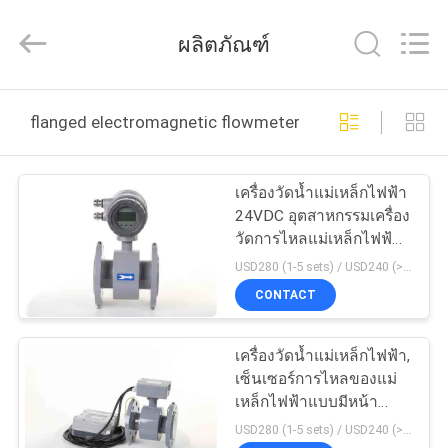
-
2025
Shanghai
ผลิตภัณฑ์
Runpaiq
Technology
Co.,
Ltd..
All
บ้าน
Rights
flanged electromagnetic flowmeter ผลิตออนไลน์
Reserved.
สินค้า
เครื่องวัดน้ำแม่เหล็กไฟฟ้า
24VDC อุตสาหกรรมเครื่อง
วัดการไหลแม่เหล็กไฟฟ้า
เกี่ยว
แบบมีหน้าแปลน
USD280 (1-5 sets) / USD240 (>5 sets) MOQ:1
CONTACT
กับ
เรา
เครื่องวัดน้ำแม่เหล็กไฟฟ้า,
เซ็นเซอร์การไหลของแม่
เหล็กไฟฟ้าแบบมีหน้า
ทัวร์
แปลน 240VAC
USD280 (1-5 sets) / USD240 (>5 sets) MOQ:1