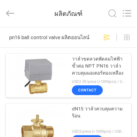
-
2025
Shanghai
ผลิตภัณฑ์
Runpaiq
Technology
Co.,
Ltd..
All
บ้าน
Rights
pn16 ball control valve ผลิตออนไลน์
Reserved.
สินค้า
วาล์วขดลวดพัดลมไฟฟ้า
ขั้วต่อ NPT PN16 วาล์ว
ควบคุมมอเตอร์ทองเหลือง
เกี่ยว
USD3.59/piece (>1000pcs) / USD4.31/piece (50-1000 pcs) MOQ:1,000 ชิ้น
CONTACT
กับ
เรา
dN15 วาล์วควบคุมความ
ร้อน
ทัวร์
USD3/piece (>1000pcs) / USD3.5 (50-1000 pcs) MOQ:50 ชิ้น