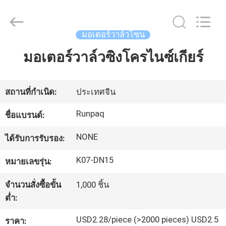
-
2025
Shanghai
Runpaiq
Technology
มอเตอร์วาล์วโซน
Co.,
Ltd..
All
มอเตอร์วาล์วซิงโครไนซ์เกียร์
บ้าน
Rights
Reserved.
สินค้า
สถานที่กำเนิด:
ประเทศจีน
Runpaq
ชื่อแบรนด์:
เกี่ยว
NONE
ได้รับการรับรอง:
กับ
K07-DN15
หมายเลขรุ่น:
เรา
จำนวนสั่งซื้อขั้น
1,000 ชิ้น
ต่ำ:
ทัวร์
USD2.28/piece (>2000 pieces) USD2.5
ราคา: