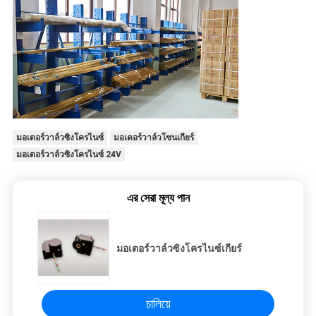
มอเตอร์วาล์วซิงโครไนซ์
มอเตอร์วาล์วโซนเกียร์
มอเตอร์วาล์วซิงโครไนซ์ 24V
এর সেরা মূল্য পান
มอเตอร์วาล์วซิงโครไนซ์เกียร์
চালিয়ে