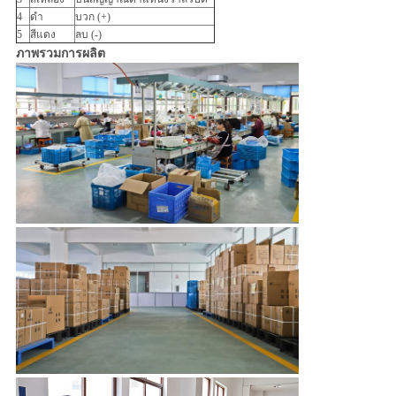
4
ดำ
บวก (+)
5
สีแดง
ลบ (-)
ภาพรวมการผลิต