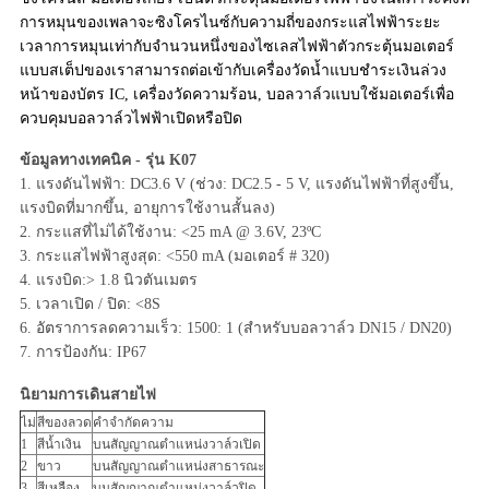
แผนผัง
การหมุนของเพลาจะซิงโครไนซ์กับความถี่ของกระแสไฟฟ้าระยะ
เว็บไซต์
เวลาการหมุนเท่ากับจำนวนหนึ่งของไซเลสไฟฟ้าตัวกระตุ้นมอเตอร์
แบบสเต็ปของเราสามารถต่อเข้ากับเครื่องวัดน้ำแบบชำระเงินล่วง
หน้าของบัตร IC, เครื่องวัดความร้อน, บอลวาล์วแบบใช้มอเตอร์เพื่อ
ควบคุมบอลวาล์วไฟฟ้าเปิดหรือปิด
PRIVACY
POLICY
ข้อมูลทางเทคนิค - รุ่น K07
1. แรงดันไฟฟ้า: DC3.6 V (ช่วง: DC2.5 - 5 V, แรงดันไฟฟ้าที่สูงขึ้น,
แรงบิดที่มากขึ้น, อายุการใช้งานสั้นลง)
2. กระแสที่ไม่ได้ใช้งาน: <25 mA @ 3.6V, 23ºC
3. กระแสไฟฟ้าสูงสุด: <550 mA (มอเตอร์ # 320)
4. แรงบิด:> 1.8 นิวตันเมตร
5. เวลาเปิด / ปิด: <8S
6. อัตราการลดความเร็ว: 1500: 1 (สำหรับบอลวาล์ว DN15 / DN20)
7. การป้องกัน: IP67
นิยามการเดินสายไฟ
ไม่
สีของลวด
คำจำกัดความ
1
สีน้ำเงิน
บนสัญญาณตำแหน่งวาล์วเปิด
2
ขาว
บนสัญญาณตำแหน่งสาธารณะ
3
สีเหลือง
บนสัญญาณตำแหน่งวาล์วปิด