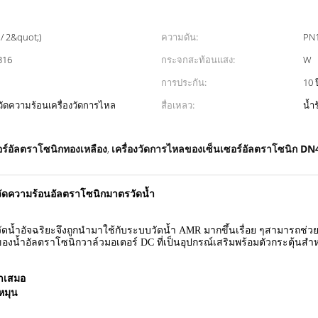
/ 2&quot;)
ความดัน:
PN1
316
กระจกสะท้อนแสง:
W
การประกัน:
10 ป
องวัดความร้อนเครื่องวัดการไหล
สื่อเหลว:
น้ำร
อร์อัลตราโซนิกทองเหลือง
เครื่องวัดการไหลของเซ็นเซอร์อัลตราโซนิก DN
,
วัดความร้อนอัลตราโซนิกมาตรวัดน้ำ
ตรวัดน้ำอัจฉริยะจึงถูกนำมาใช้กับระบบวัดน้ำ AMR มากขึ้นเรื่อย ๆสามา
ของน้ำอัลตราโซนิกวาล์วมอเตอร์ DC ที่เป็นอุปกรณ์เสริมพร้อมตัวกระตุ้นส
ม่ำเสมอ
หมุน