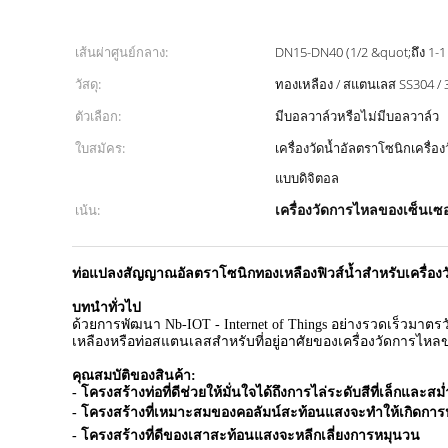
เส้นผ่าศูนย์กลาง:
DN15-DN40 (1/2 &quot;ถึง 1-1 
วัสดุ:
ทองเหลือง / สแตนเลส SS304 / 
ตัวเลือก:
มีบอลวาล์วหรือไม่มีบอลวาล์ว
ใบสมัคร:
เครื่องวัดน้ำอัลตราโซนิกเครื่
แบบดิจิตอล
เครื่องวัดการไหลของเซ็นเซ
เน้น:
ท่อแปลงสัญญาณอัลตราโซนิกทองเหลืองฟิวส์น้ำสำหรับเครื่อง
บทนำทั่วไป
ด้วยการพัฒนา Nb-IOT - Internet of Things อย่างรวดเร็วมา
เหลืองหรือท่อสแตนเลสสำหรับที่อยู่อาศัยของเครื่องวัดการไหล
คุณสมบัติของสินค้า:
- โครงสร้างท่อที่ดีช่วยให้มั่นใจได้ถึงการไล่ระดับสีที่เล็กและส
- โครงสร้างที่เหมาะสมของคอลัมน์สะท้อนแสงจะทำให้เกิดการ
- โครงสร้างที่ดีของเสาสะท้อนแสงจะหลีกเลี่ยงการหมุนวน