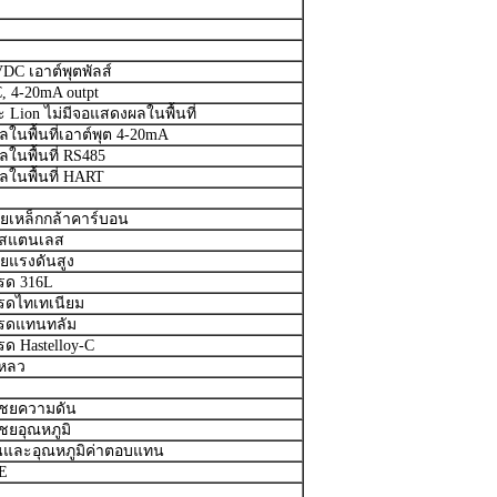
DC เอาต์พุตพัลส์
C, 4-20mA outpt
ะ Lion ไม่มีจอแสดงผลในพื้นที่
นพื้นที่เอาต์พุต 4-20mA
นพื้นที่ RS485
ในพื้นที่ HART
าศัยเหล็กกล้าคาร์บอน
อนสแตนเลส
าศัยแรงดันสูง
ทรด 316L
ทรดไทเทเนียม
ทรดแทนทลัม
รด Hastelloy-C
เหลว
ชยความดัน
ยอุณหภูมิ
นและอุณหภูมิค่าตอบแทน
E