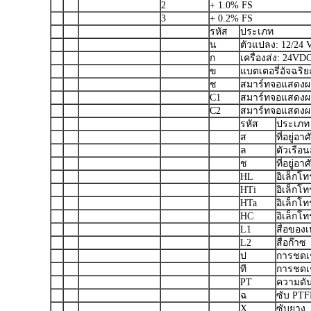
2
+ 1.0% FS
3
+ 0.2% FS
รหัส
ประเภท
น
ตัวแปลง: 12/24 V
ก
เครื่องส่ง: 24VD
ข
แบตเตอรี่อัจฉริย
ช
สมาร์ทจอแสดงผลใ
C1
สมาร์ทจอแสดงผลใ
C2
สมาร์ทจอแสดงผล
รหัส
ประเภท
ส
ที่อยู่อ
ล
ตัวเรื
ช
ที่อยู่อ
HL
อิเล็กโ
HTi
อิเล็กโ
HTa
อิเล็กโ
HC
อิเล็กโท
L1
สื่อของ
L2
สื่อก๊าซ
ป
การชดเ
ที
การชดเช
PT
ความดั
ฉ
ซับ PTF
X
ซับยาง