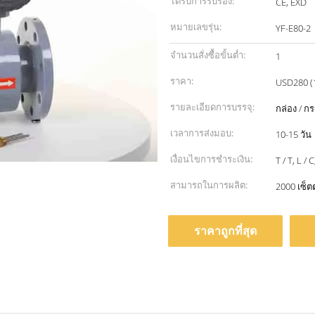
ได้รับการรับรอง:
CE, EXD
หมายเลขรุ่น:
YF-E80-2
จำนวนสั่งซื้อขั้นต่ำ:
1
ราคา:
USD280 (1
รายละเอียดการบรรจุ:
กล่อง / กร
เวลาการส่งมอบ:
10-15 วัน
เงื่อนไขการชำระเงิน:
T / T, L /
สามารถในการผลิต:
2000 เซ็ต
ราคาถูกที่สุด