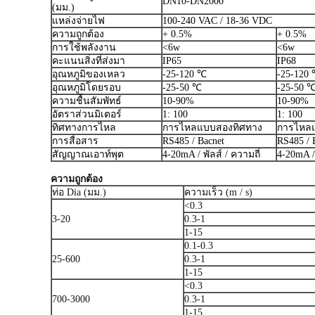
DN10-DN2000
(มม.)
แหล่งจ่ายไฟ
100-240 VAC / 18-36 VDC
ความถูกต้อง
+ 0.5%
+ 0.5%
การใช้พลังงาน
<6w
<6w
คะแนนสิ่งที่ส่งมา
IP65
IP68
อุณหภูมิของเหลว
-25-120 ℃
-25-120
อุณหภูมิโดยรอบ
-25-50 ℃
-25-50 
ความชื้นสัมพัทธ์
10-90%
10-90%
อัตราส่วนมิเตอร์
1: 100
1: 100
ทิศทางการไหล
การไหลแบบสองทิศทาง
การไหล
การสื่อสาร
RS485 / Bacnet
RS485 / 
สัญญาณเอาท์พุต
4-20mA / พัลส์ / ความถี่
4-20mA / 
ความถูกต้อง
ท่อ Dia (มม.)
ความเร็ว (m / s)
<0.3
3-20
0.3-1
1-15
0.1-0.3
25-600
0.3-1
1-15
<0.3
700-3000
0.3-1
1-15