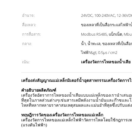
อำนาจ:
24VDC, 100-240VAC, 12-36VD
สื่อเหลว:
ของเหลวที่เป็นสื่อกระแสไฟฟ้าน
การสื่อสาร:
Modbus RS485, แบ็กเน็ต, Mbu
กลาง:
น้ำ, น้ำทะเล, ของเหลวที่เป็นส
ไฟฟ้า&gt; 0.5μs / cm2
เครื่องวัดการไหลของน้ำเสี
เน้น:
เครื่องส่งสัญญาณแม่เหล็กมิเตอร์น้ำอุตสาหกรรมเครื่องวัดการ
คำอธิบายผลิตภัณฑ์
เครื่องวัดอัตราการไหลของน้ำเสียแบบแม่เหล็กของเรานำเสนอ
ที่สุดในภาคส่วนต่างๆเช่นสารเคมีพลังงานน้ำมันและก๊าซและโ
ไหลที่หลากหลายราคาสมเหตุสมผลและแม่นยำที่สุดซึ่งปรับแต่งให
ทฤษฎีการวัดของเครื่องวัดการไหลของแม่เหล็ก
เครื่องวัดการไหลของแม่เหล็กไฟฟ้าวัดการไหลโดยใช้กฎการเหนี
(แรงดันไฟฟ้า)