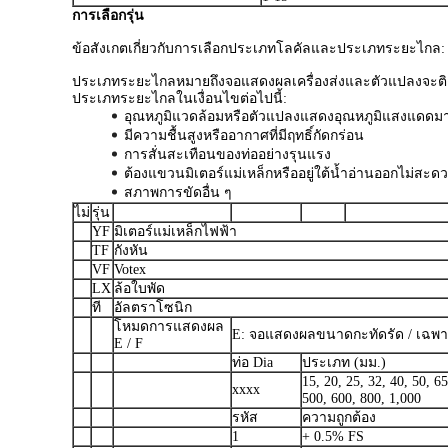
การเลือกรุ่น
ข้อสังเกตเกี่ยวกับการเลือกประเภทโลคัลและประเภทระยะไกล:
ประเภทระยะไกลหมายถึงจอแสดงผลเครื่องส่งและตัวแปลงจะติดต
ประเภทระยะไกลในเงื่อนไขต่อไปนี้:
อุณหภูมิแวดล้อมหรือตัวแปลงแสดงอุณหภูมิแสงแดดม
มีความชื้นสูงหรืออากาศที่มีฤทธิ์กัดกร่อน
การสั่นสะเทือนของท่ออย่างรุนแรง
ต้องแขวนมิเตอร์แม่เหล็กหรืออยู่ใต้น้ำอ่านออกไม่สะด
สภาพการขัดอื่น ๆ
ไม่
รุ่น
YF
มิเตอร์แม่เหล็กไฟฟ้า
TF
กังหัน
VF
Votex
LX
ล้อใบพัด
ที
อัลตราโซนิก
โหมดการแสดงผล
E: จอแสดงผลขนาดกะทัดรัด / เฉพา
E / F
ท่อ Dia
ประเภท (มม.)
15, 20, 25, 32, 40, 50, 6
xxxx
500, 600, 800, 1,000
รหัส
ความถูกต้อง
1
+ 0.5% FS