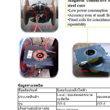
ข้อมูลทางเทคนิค
ชื่อผลิตภัณฑ์
มิเตอร์แม่เหล็กไฟฟ้า
Local | จอแสดงผลขนาด
ประเภทสินค้า
จอแสดง
กะทัดรัด
รุ่น
IYF-E
IYF-F
เส้นผ่านศูนย์กลางท่อ