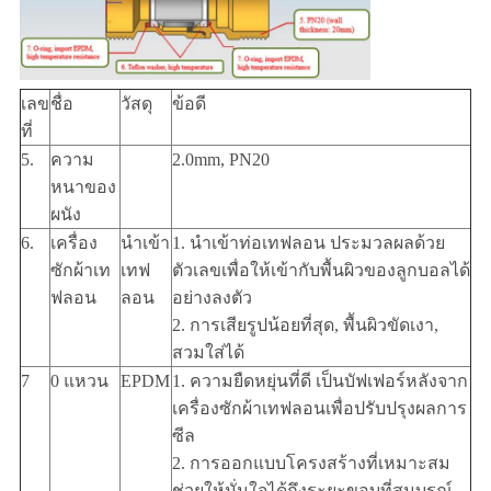
เลข
ชื่อ
วัสดุ
ข้อดี
ที่
5.
ความ
2.0mm, PN20
หนาของ
ผนัง
6.
เครื่อง
นำเข้า
1. นำเข้าท่อเทฟลอน ประมวลผลด้วย
ซักผ้าเท
เทฟ
ตัวเลขเพื่อให้เข้ากับพื้นผิวของลูกบอลได้
ฟลอน
ลอน
อย่างลงตัว
2. การเสียรูปน้อยที่สุด, พื้นผิวขัดเงา,
สวมใส่ได้
7
0 แหวน
EPDM
1. ความยืดหยุ่นที่ดี เป็นบัฟเฟอร์หลังจาก
เครื่องซักผ้าเทฟลอนเพื่อปรับปรุงผลการ
ซีล
2. การออกแบบโครงสร้างที่เหมาะสม
ช่วยให้มั่นใจได้ถึงระยะขอบที่สมบูรณ์