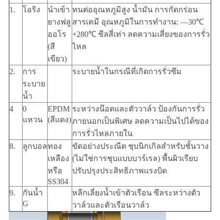
1.
โอริง
นำเข้า
ทนต่ออุณหภูมิสูง น้ำมัน การกัดกร่อน
ยางฟลู
สารเคมี อุณหภูมิในการทำงาน: —30℃
ออโร
+280℃ ซีลสี่เท่า ลดความเสี่ยงของการรั่ว
(สี
ไหล
เขียว)
2.
การ
ระบายน้ำในกรณีที่เกิดการรั่วซึม
ระบาย
น้ำ
4
0
EPDM
ระหว่างน๊อตและตัววาล์ว ป้องกันการรั่ว
แหวน
(สีแดง)
ภายนอกเป็นพิเศษ ลดความเป็นไปได้ของ
การรั่วไหลภายใน
8.
ลูกบอล
ทอง
ขัดอย่างประณีต ชุบนิกเกิลสำหรับชั้นวาง
เหลือง
(ไม่ใช่การชุบแบบบาร์เรล) พื้นผิวเรียบ
หรือ
ปรับปรุงประสิทธิภาพแรงบิด
SS304
9.
กันน้ำ
หลีกเลี่ยงน้ำเข้าตัวเรือน ซีลระหว่างตัว
G
วาล์วและตัวเรือนวาล์ว