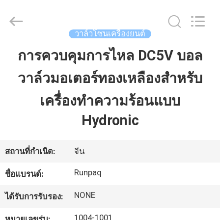
-
2025
Shanghai
Runpaiq
Technology
วาล์วโซนเครื่องยนต์
Co.,
Ltd..
All
การควบคุมการไหล DC5V บอล
บ้าน
Rights
Reserved.
วาล์วมอเตอร์ทองเหลืองสำหรับ
สินค้า
เครื่องทำความร้อนแบบ
Hydronic
เกี่ยว
กับ
สถานที่กำเนิด:
จีน
เรา
Runpaq
ชื่อแบรนด์:
NONE
ได้รับการรับรอง:
ทัวร์
1004-1001
หมายเลขรุ่น: