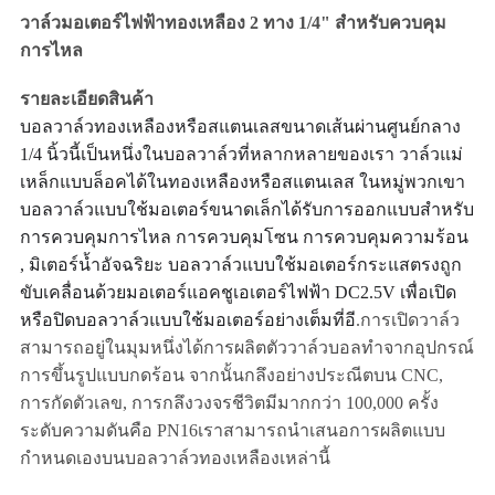
แผนผัง
วาล์วมอเตอร์ไฟฟ้าทองเหลือง 2 ทาง 1/4" สำหรับควบคุม
เว็บไซต์
การไหล
รายละเอียดสินค้า
PRIVACY
บอลวาล์วทองเหลืองหรือสแตนเลสขนาดเส้นผ่านศูนย์กลาง
1/4 นิ้วนี้เป็นหนึ่งในบอลวาล์วที่หลากหลายของเรา วาล์วแม่
POLICY
เหล็กแบบล็อคได้ในทองเหลืองหรือสแตนเลส ในหมู่พวกเขา
บอลวาล์วแบบใช้มอเตอร์ขนาดเล็กได้รับการออกแบบสำหรับ
การควบคุมการไหล การควบคุมโซน การควบคุมความร้อน
, มิเตอร์น้ำอัจฉริยะ บอลวาล์วแบบใช้มอเตอร์กระแสตรงถูก
ขับเคลื่อนด้วยมอเตอร์แอคชูเอเตอร์ไฟฟ้า DC2.5V เพื่อเปิด
หรือปิดบอลวาล์วแบบใช้มอเตอร์อย่างเต็มที่
อี
.การเปิดวาล์ว
สามารถอยู่ในมุมหนึ่งได้การผลิตตัววาล์วบอลทำจากอุปกรณ์
การขึ้นรูปแบบกดร้อน จากนั้นกลึงอย่างประณีตบน CNC,
การกัดตัวเลข, การกลึงวงจรชีวิตมีมากกว่า 100,000 ครั้ง
ระดับความดันคือ PN16เราสามารถนำเสนอการผลิตแบบ
กำหนดเองบนบอลวาล์วทองเหลืองเหล่านี้